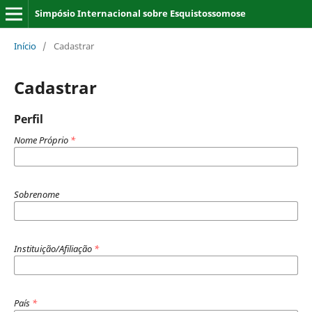
Simpósio Internacional sobre Esquistossomose
Início
/
Cadastrar
Cadastrar
Perfil
Nome Próprio
*
Sobrenome
Instituição/Afiliação
*
País
*