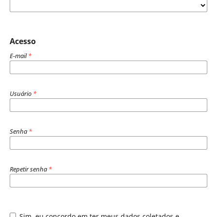
Acesso
E-mail
*
Usuário
*
Senha
*
Repetir senha
*
Sim, eu concordo em ter meus dados coletados e