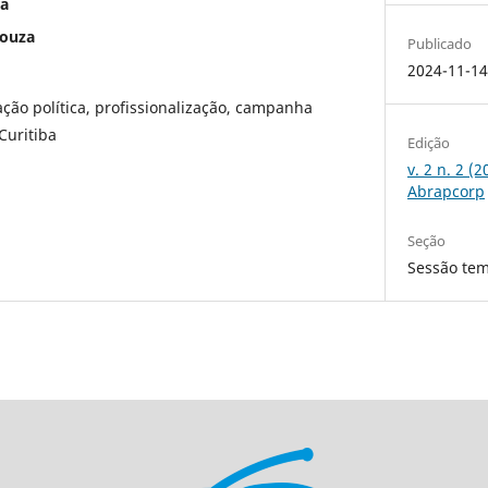
ra
Souza
Publicado
2024-11-1
ão política, profissionalização, campanha
Curitiba
Edição
v. 2 n. 2 (
Abrapcorp
Seção
Sessão tem