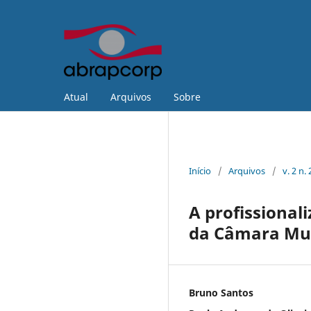
Atual
Arquivos
Sobre
Início
/
Arquivos
/
v. 2 n
A profissiona
da Câmara Muni
Bruno Santos