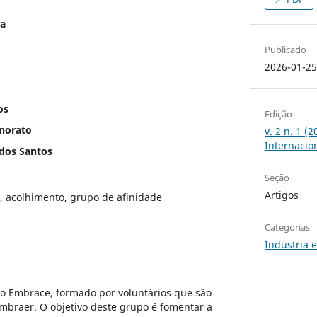
ra
Publicado
2026-01-2
os
Edição
onorato
v. 2 n. 1 (
Internaci
 dos Santos
Seção
Artigos
, acolhimento, grupo de afinidade
Categorias
Indústria 
po Embrace, formado por voluntários que são
mbraer. O objetivo deste grupo é fomentar a