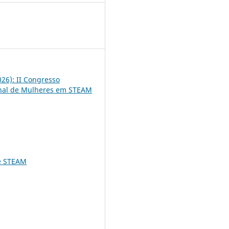
5
2026): II Congresso
onal de Mulheres em STEAM
e STEAM