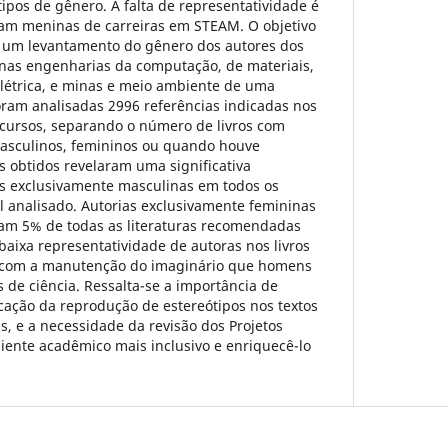
pos de gênero. A falta de representatividade é
am meninas de carreiras em STEAM. O objetivo
ar um levantamento do gênero dos autores dos
os nas engenharias da computação, de materiais,
 elétrica, e minas e meio ambiente de uma
foram analisadas 2996 referências indicadas nos
 cursos, separando o número de livros com
asculinos, femininos ou quando houve
s obtidos revelaram uma significativa
s exclusivamente masculinas em todos os
l analisado. Autorias exclusivamente femininas
ram 5% de todas as literaturas recomendadas
 baixa representatividade de autoras nos livros
r com a manutenção do imaginário que homens
s de ciência. Ressalta-se a importância de
icação da reprodução de estereótipos nos textos
s, e a necessidade da revisão dos Projetos
iente acadêmico mais inclusivo e enriquecê-lo