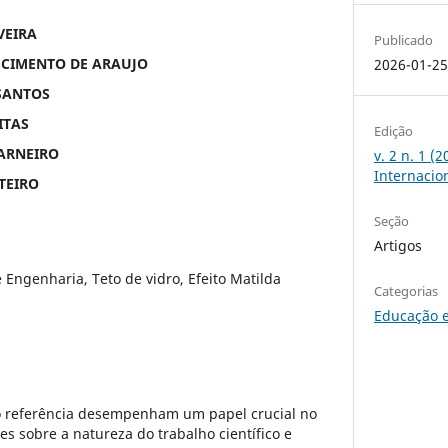
VEIRA
Publicado
SCIMENTO DE ARAUJO
2026-01-2
SANTOS
ITAS
Edição
CARNEIRO
v. 2 n. 1 (
Internaci
TEIRO
Seção
Artigos
 Engenharia, Teto de vidro, Efeito Matilda
Categorias
Educação 
o referência desempenham um papel crucial no
s sobre a natureza do trabalho científico e