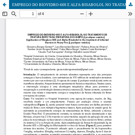
EMPREGO DO BIOVIDRO-60S E ALFA-BISABOLOL NO TRATAMENTO DE FRATURA INFECTADA EM RAPOSA-DO-CAMPO (Lycalopex vetulus)