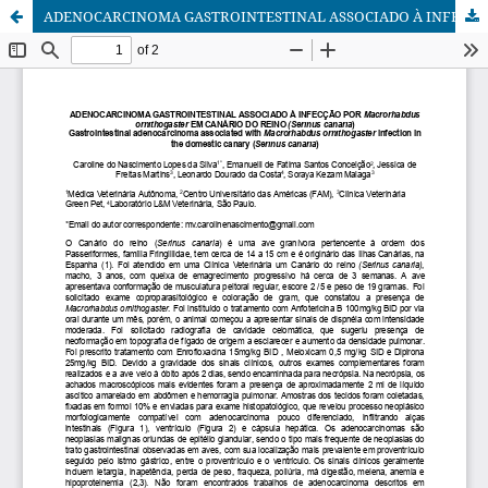
ADENOCARCINOMA GASTROINTESTINAL ASSOCIADO À INFECÇÃO POR Macrorhabdus ornithogaster EM CANÁRIO DO REINO (Serinus canaria)