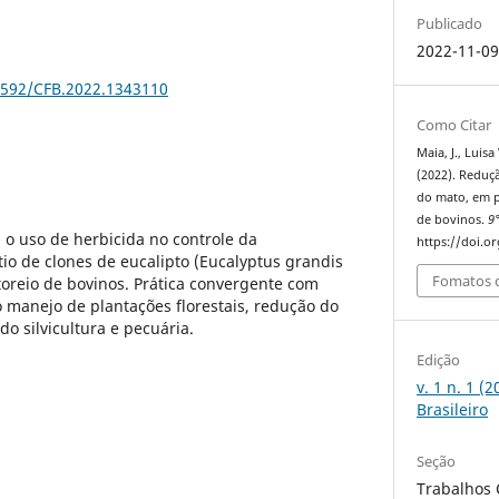
Publicado
2022-11-0
55592/CFB.2022.1343110
Como Citar
Maia, J., Luisa
(2022). Reduç
do mato, em p
de bovinos.
9°
u o uso de herbicida no controle da
https://doi.o
o de clones de eucalipto (Eucalyptus grandis
Fomatos d
storeio de bovinos. Prática convergente com
o manejo de plantações florestais, redução do
o silvicultura e pecuária.
Edição
v. 1 n. 1 (
Brasileiro
Seção
Trabalhos C