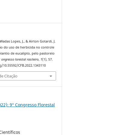
9
 Wadas Lopes, J., & Airton Gotardi, J.
ão do uso de herbicida no controle
lantio de eucalipto, pelo pastoreio
 ongresso lorestal rasileiro
,
1
(1), 57.
rg/10.55592/CFB.2022.1343110
e Citação
2022): 9° Congresso Florestal
ientíficos