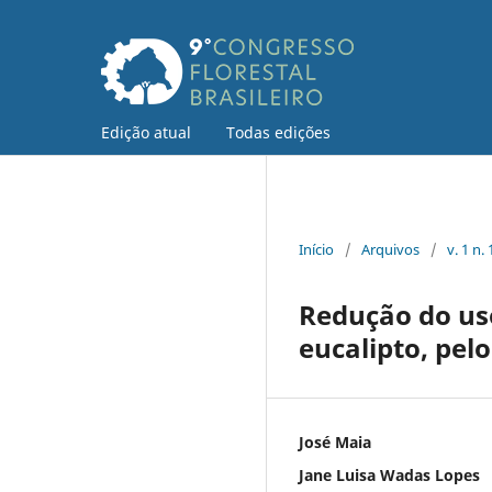
Edição atual
Todas edições
Início
/
Arquivos
/
v. 1 n.
Redução do uso
eucalipto, pel
José Maia
Jane Luisa Wadas Lopes