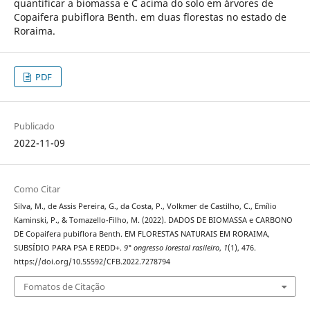
quantificar a biomassa e C acima do solo em árvores de
Copaifera pubiflora Benth. em duas florestas no estado de
Roraima.
PDF
Publicado
2022-11-09
Como Citar
Silva, M., de Assis Pereira, G., da Costa, P., Volkmer de Castilho, C., Emílio
Kaminski, P., & Tomazello-Filho, M. (2022). DADOS DE BIOMASSA e CARBONO
DE Copaifera pubiflora Benth. EM FLORESTAS NATURAIS EM RORAIMA,
SUBSÍDIO PARA PSA E REDD+.
9° ongresso lorestal rasileiro
,
1
(1), 476.
https://doi.org/10.55592/CFB.2022.7278794
Fomatos de Citação