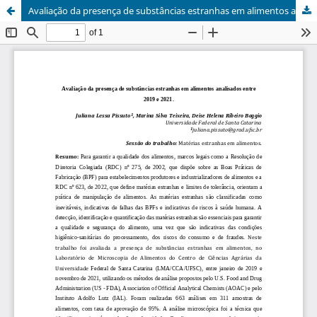
Avaliação da presença de substâncias estranhas em alimentos analisados entre 2019 e 2021