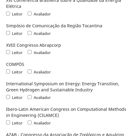
XVI Conferência Brasileira sobre a Qualidade da Energia
Elétrica
Leitor
Avaliador
Simpósio de Comunicação da Região Tocantina
Leitor
Avaliador
XVIII Congresso Abrapcorp
Leitor
Avaliador
COMPÓS
Leitor
Avaliador
International Symposium on Energy: Energy Transition,
Green Hydrogen and Sustainable Industry
Leitor
Avaliador
Ibero-Latin American Congress on Computational Methods
in Engineering (CILAMCE)
Leitor
Avaliador
AZAB - Congresso da Associação de Zoológicos e Aquários