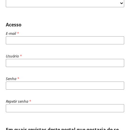
Acesso
E-mail
*
Usuário
*
Senha
*
Repetir senha
*
Em quais revistas deste portal que gostaria de se