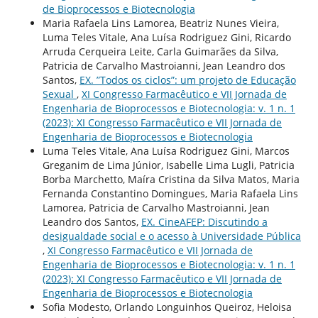
de Bioprocessos e Biotecnologia
Maria Rafaela Lins Lamorea, Beatriz Nunes Vieira,
Luma Teles Vitale, Ana Luísa Rodriguez Gini, Ricardo
Arruda Cerqueira Leite, Carla Guimarães da Silva,
Patricia de Carvalho Mastroianni, Jean Leandro dos
Santos,
EX. ”Todos os ciclos”: um projeto de Educação
Sexual
,
XI Congresso Farmacêutico e VII Jornada de
Engenharia de Bioprocessos e Biotecnologia: v. 1 n. 1
(2023): XI Congresso Farmacêutico e VII Jornada de
Engenharia de Bioprocessos e Biotecnologia
Luma Teles Vitale, Ana Luísa Rodriguez Gini, Marcos
Greganim de Lima Júnior, Isabelle Lima Lugli, Patricia
Borba Marchetto, Maíra Cristina da Silva Matos, Maria
Fernanda Constantino Domingues, Maria Rafaela Lins
Lamorea, Patricia de Carvalho Mastroianni, Jean
Leandro dos Santos,
EX. CineAFEP: Discutindo a
desigualdade social e o acesso à Universidade Pública
,
XI Congresso Farmacêutico e VII Jornada de
Engenharia de Bioprocessos e Biotecnologia: v. 1 n. 1
(2023): XI Congresso Farmacêutico e VII Jornada de
Engenharia de Bioprocessos e Biotecnologia
Sofia Modesto, Orlando Longuinhos Queiroz, Heloisa