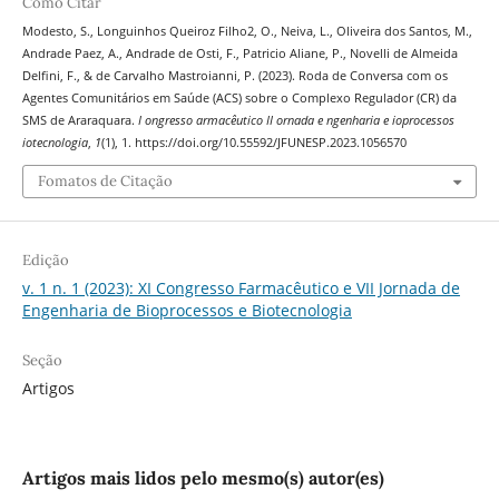
Como Citar
Modesto, S., Longuinhos Queiroz Filho2, O., Neiva, L., Oliveira dos Santos, M.,
Andrade Paez, A., Andrade de Osti, F., Patricio Aliane, P., Novelli de Almeida
Delfini, F., & de Carvalho Mastroianni, P. (2023). Roda de Conversa com os
Agentes Comunitários em Saúde (ACS) sobre o Complexo Regulador (CR) da
SMS de Araraquara.
I ongresso armacêutico II ornada e ngenharia e ioprocessos
iotecnologia
,
1
(1), 1. https://doi.org/10.55592/JFUNESP.2023.1056570
Fomatos de Citação
Edição
v. 1 n. 1 (2023): XI Congresso Farmacêutico e VII Jornada de
Engenharia de Bioprocessos e Biotecnologia
Seção
Artigos
Artigos mais lidos pelo mesmo(s) autor(es)