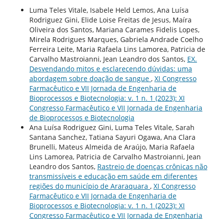
Luma Teles Vitale, Isabele Held Lemos, Ana Luísa
Rodriguez Gini, Elide Loise Freitas de Jesus, Maíra
Oliveira dos Santos, Mariana Carames Fidelis Lopes,
Mirela Rodrigues Marques, Gabriela Andrade Coelho
Ferreira Leite, Maria Rafaela Lins Lamorea, Patricia de
Carvalho Mastroianni, Jean Leandro dos Santos,
EX.
Desvendando mitos e esclarecendo dúvidas: uma
abordagem sobre doação de sangue
,
XI Congresso
Farmacêutico e VII Jornada de Engenharia de
Bioprocessos e Biotecnologia: v. 1 n. 1 (2023): XI
Congresso Farmacêutico e VII Jornada de Engenharia
de Bioprocessos e Biotecnologia
Ana Luísa Rodriguez Gini, Luma Teles Vitale, Sarah
Santana Sanchez, Tatiana Sayuri Ogawa, Ana Clara
Brunelli, Mateus Almeida de Araújo, Maria Rafaela
Lins Lamorea, Patricia de Carvalho Mastroianni, Jean
Leandro dos Santos,
Rastreio de doenças crônicas não
transmissíveis e educação em saúde em diferentes
regiões do município de Araraquara
,
XI Congresso
Farmacêutico e VII Jornada de Engenharia de
Bioprocessos e Biotecnologia: v. 1 n. 1 (2023): XI
Congresso Farmacêutico e VII Jornada de Engenharia