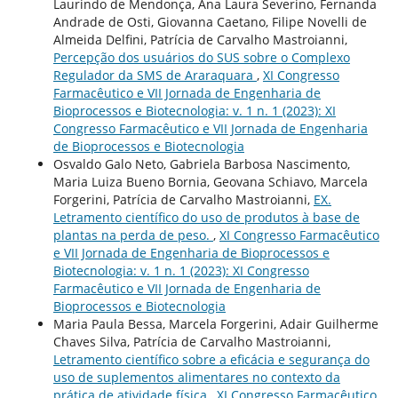
Laurindo de Mendonça, Ana Laura Severino, Fernanda
Andrade de Osti, Giovanna Caetano, Filipe Novelli de
Almeida Delfini, Patrícia de Carvalho Mastroianni,
Percepção dos usuários do SUS sobre o Complexo
Regulador da SMS de Araraquara
,
XI Congresso
Farmacêutico e VII Jornada de Engenharia de
Bioprocessos e Biotecnologia: v. 1 n. 1 (2023): XI
Congresso Farmacêutico e VII Jornada de Engenharia
de Bioprocessos e Biotecnologia
Osvaldo Galo Neto, Gabriela Barbosa Nascimento,
Maria Luiza Bueno Bornia, Geovana Schiavo, Marcela
Forgerini, Patrícia de Carvalho Mastroianni,
EX.
Letramento científico do uso de produtos à base de
plantas na perda de peso.
,
XI Congresso Farmacêutico
e VII Jornada de Engenharia de Bioprocessos e
Biotecnologia: v. 1 n. 1 (2023): XI Congresso
Farmacêutico e VII Jornada de Engenharia de
Bioprocessos e Biotecnologia
Maria Paula Bessa, Marcela Forgerini, Adair Guilherme
Chaves Silva, Patrícia de Carvalho Mastroianni,
Letramento científico sobre a eficácia e segurança do
uso de suplementos alimentares no contexto da
prática de atividade física
,
XI Congresso Farmacêutico