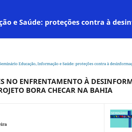
ção e Saúde: proteções contra à desi
 Seminário Educação, Informação e Saúde: proteções contra à desinforma
ES NO ENFRENTAMENTO À DESINFOR
ROJETO BORA CHECAR NA BAHIA
eira