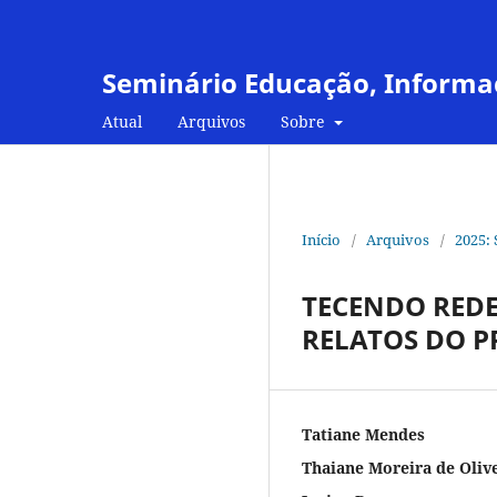
Seminário Educação, Informa
Atual
Arquivos
Sobre
Início
/
Arquivos
/
2025:
TECENDO RED
RELATOS DO P
Tatiane Mendes
Thaiane Moreira de Oliv