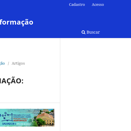
Cadastro
Acesso
nformação
Buscar
ção
/
Artigos
MAÇÃO: