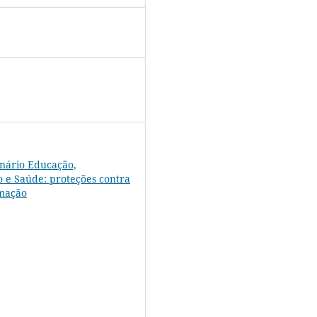
nário Educação,
 e Saúde: proteções contra
rmação