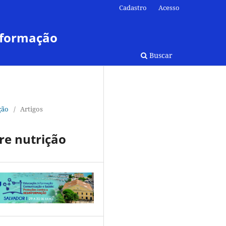
Cadastro
Acesso
nformação
Buscar
ção
/
Artigos
re nutrição