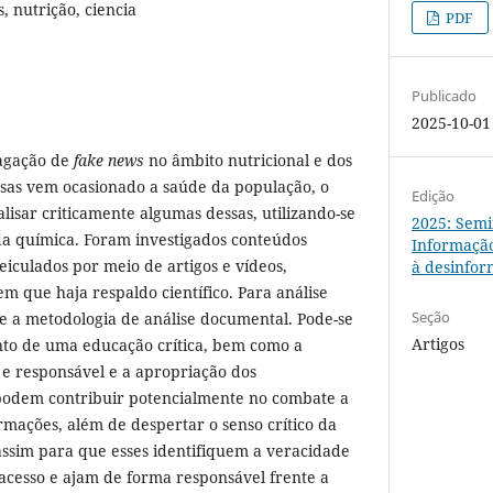
, nutrição, ciencia
PDF
Publicado
2025-10-01
pagação de
fake news
no âmbito nutricional e dos
ssas vem ocasionado a saúde da população, o
Edição
lisar criticamente algumas dessas, utilizando-se
2025: Semi
da química. Foram investigados conteúdos
Informação
eiculados por meio de artigos e vídeos,
à desinfo
 que haja respaldo científico. Para análise
Seção
se a metodologia de análise documental. Pode-se
Artigos
nto de uma educação crítica, bem como a
a e responsável e a apropriação dos
podem contribuir potencialmente no combate a
rmações, além de despertar o senso crítico da
assim para que esses identifiquem a veracidade
acesso e ajam de forma responsável frente a