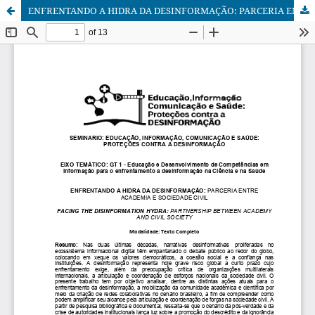
ENFRENTANDO A HIDRA DA DESINFORMAÇÃO: PARCERIA ENTRE ACADEMIA E SOCIEDADE CIVIL