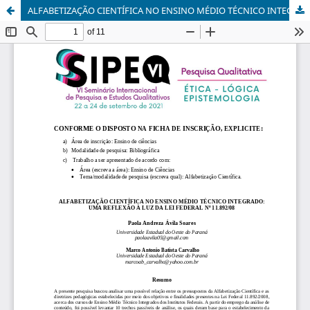
ALFABETIZAÇÃO CIENTÍFICA NO ENSINO MÉDIO TÉCNICO INTEGRADO UMA REFLEXÃO À LUZ DA LEI FEDERAL