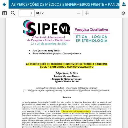
AS PERCEPÇÕES DE MÉDICOS E ENFERMEIROS FRENTE A PANDEMIA COVID-19: UM ESTUDO CLÍNICO-QUALITATIVO