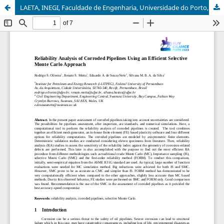
LAETA, INEGI, Faculdade de Engenharia, Universidade do Porto, Porto, Portugal