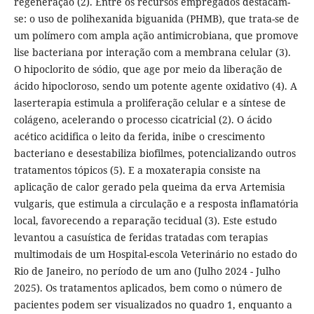
regeneração (2). Entre os recursos empregados destacam-
se: o uso de polihexanida biguanida (PHMB), que trata-se de
um polímero com ampla ação antimicrobiana, que promove
lise bacteriana por interação com a membrana celular (3).
O hipoclorito de sódio, que age por meio da liberação de
ácido hipocloroso, sendo um potente agente oxidativo (4). A
laserterapia estimula a proliferação celular e a síntese de
colágeno, acelerando o processo cicatricial (2). O ácido
acético acidifica o leito da ferida, inibe o crescimento
bacteriano e desestabiliza biofilmes, potencializando outros
tratamentos tópicos (5). E a moxaterapia consiste na
aplicação de calor gerado pela queima da erva Artemisia
vulgaris, que estimula a circulação e a resposta inflamatória
local, favorecendo a reparação tecidual (3). Este estudo
levantou a casuística de feridas tratadas com terapias
multimodais de um Hospital-escola Veterinário no estado do
Rio de Janeiro, no período de um ano (Julho 2024 - Julho
2025). Os tratamentos aplicados, bem como o número de
pacientes podem ser visualizados no quadro 1, enquanto a