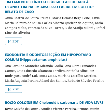
TRATAMENTO CLÍNICO-CIRÚRGICO ASSOCIADO À
OZONIOTERAPIA EM ABSCESSO FACIAL EM COELHO:
RELATO DE CASO
Anna Beatriz de Souza Freitas , Maria Heloísa Rego Leite , Livia
Maria Belmiro de Sousa, Carlos Alberto Queiroz de Aquino, Karla
Campos Malta, Vanessa da Silva Torres, Li de Araújo Milani , Rafael
Lima de Oliveira
PDF
EXODONTIA E ODONTOSSECÇÃO EM HIPOPÓTAMO-
COMUM (Hippopotamus amphibius)
Ana Carolina Monteiro Miranda Grolla , Ana Clara Fernandes
Gomes, Caio Eduardo Okamoto Tardivo, Nathalia Aline Luz
Rodrigues, André Luiz Mota Costa, Mariana Castilho Martins ,
Maria Augusta Pereira Adami dos Santos, Roberto Silveira Fecchio
PDF
BÓCIO COLOIDE EM Chelonoidis carbonaria DE VIDA LIVRE
Joyce Galvão de Souza , Aquiles Vicente Pereira, Brunna Muniz