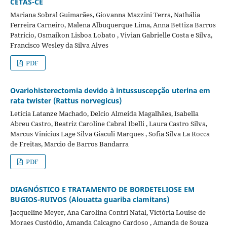
CETAS-CE
Mariana Sobral Guimarães, Giovanna Mazzini Terra, Nathália
Ferreira Carneiro, Malena Albuquerque Lima, Anna Bettiza Barros
Patricio, Osmaikon Lisboa Lobato , Vivian Gabrielle Costa e Silva,
Francisco Wesley da Silva Alves
PDF
Ovariohisterectomia devido à intussuscepção uterina em
rata twister (Rattus norvegicus)
Letícia Latanze Machado, Delcio Almeida Magalhães, Isabella
Abreu Castro, Beatriz Caroline Cabral Ibelli , Laura Castro Silva,
Marcus Vinícius Lage Silva Giaculi Marques , Sofia Silva La Rocca
de Freitas, Marcio de Barros Bandarra
PDF
DIAGNÓSTICO E TRATAMENTO DE BORDETELIOSE EM
BUGIOS-RUIVOS (Alouatta guariba clamitans)
Jacqueline Meyer, Ana Carolina Contri Natal, Victória Louise de
Moraes Custódio, Amanda Calcagno Cardoso , Amanda de Souza