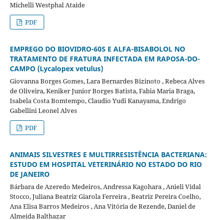
Michelli Westphal Ataide
PDF
EMPREGO DO BIOVIDRO-60S E ALFA-BISABOLOL NO
TRATAMENTO DE FRATURA INFECTADA EM RAPOSA-DO-
CAMPO (Lycalopex vetulus)
Giovanna Borges Gomes, Lara Bernardes Bizinoto , Rebeca Alves
de Oliveira, Keniker Junior Borges Batista, Fabia Maria Braga,
Isabela Costa Bomtempo, Claudio Yudi Kanayama, Endrigo
Gabellini Leonel Alves
PDF
ANIMAIS SILVESTRES E MULTIRRESISTÊNCIA BACTERIANA:
ESTUDO EM HOSPITAL VETERINÁRIO NO ESTADO DO RIO
DE JANEIRO
Bárbara de Azeredo Medeiros, Andressa Kagohara , Anieli Vidal
Stocco, Juliana Beatriz Giarola Ferreira , Beatriz Pereira Coelho,
Ana Elisa Barros Medeiros , Ana Vitória de Rezende, Daniel de
Almeida Balthazar