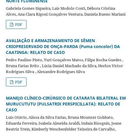
NORTE FLUMINENSE
Gabriela Gomes Siqueira, Lais Modolo Conti, Débora Cristina
Alves, Ana Clara Rigoni Gonçalves Ventura, Daniela Bueno Mariani
PDF
AVALIAÇÃO E ARMAZENAMENTO DE SÊMEN
CRIOPRESERVADO DE ONÇA-PARDA (Puma concolor) DA
CAATINGA: RELATO DE CASO
Pedro Paulino Pinto, Yuri Gonçalves Matos, Filipe Rocha Guedes ,
Bruna Farias Brito , Lúcia Daniel Machado da Silva, Herlon Victor
Rodrigues Silva , Alexandre Rodrigues Silva
PDF
MANEJO CLÍNICO-CIRÚRGICO DE CATARATA BILATERAL EM
MURUCUTUTU (PULSATRIX PERSPICILLATA): RELATO DE
CASO
Luis Otávio, Alissa da Silva Farias, Bruna Mounzer Gobbato,
Eduarda Ferreira, Isabela Almeida Araldi, Indaia Bisognin, Jeane
Beatriz Trein, Kimberly Weschenfelder Teixeira de Carvalho,