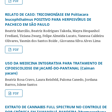
PDF
RELATO DE CASO: TRICOMONÍASE EM Psittacara
leucophthalmus POSITIVO PARA HERPESVÍRUS DE
PACHECO EM SÃO PAULO
Beatriz Marcilio, Beatriz Rodrigues Takeda, Mayra Hespanhol
Frediani, Ticiana Zwarg, Felipe Almeida Lucato, Vanessa Caldeira
Olivares, Yasmin dos Santos Boide , Giovanna Silva Alves Lima
PDF
USO DA MEDICINA INTEGRATIVA PARA TRATAMENTO DE
CIFOESCOLIOSE EM JACARÉ-DO-PANTANAL (Caiman
yacare)
Beatriz Rosa Cravo, Laura Reisfeld, Paloma Canedo, Jordana
Barros, Islene Santos
PDF
EXTRATO DE CANNABIS FULL SPECTRUM NO CONTROLE DE
DOR CRÔNICA EM TAMANDUÁ-BANDEIRA (Myrmecophaga