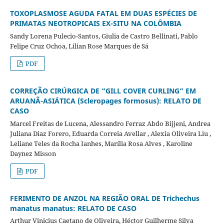
TOXOPLASMOSE AGUDA FATAL EM DUAS ESPÉCIES DE
PRIMATAS NEOTROPICAIS EX-SITU NA COLÔMBIA
Sandy Lorena Pulecio-Santos, Giulia de Castro Bellinati, Pablo
Felipe Cruz Ochoa, Lilian Rose Marques de Sá
PDF
CORREÇÃO CIRÚRGICA DE “GILL COVER CURLING” EM
ARUANÃ-ASIÁTICA (Scleropages formosus): RELATO DE
CASO
Marcel Freitas de Lucena, Alessandro Ferraz Abdo Bijjeni, Andrea
Juliana Diaz Forero, Eduarda Correia Avellar , Alexia Oliveira Liu ,
Leliane Teles da Rocha Ianhes, Marília Rosa Alves , Karoline
Daynez Misson
PDF
FERIMENTO DE ANZOL NA REGIÃO ORAL DE Trichechus
manatus manatus: RELATO DE CASO
Arthur Vinicius Caetano de Oliveira, Héctor Guilherme Silva