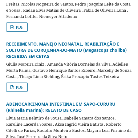
Freitas, Nicolas Nogueira do Santos, Pedro Joaquim Leite da Costa
e Sousa , Radan Elvis Matias de Oliveira , Fábia de Oliveira Luna ,
Fernanda Loffler Niemeyer Attademo
PDF
RECEBIMENTO, MANEJO NEONATAL, REABILITAÇÃO E
SOLTURA DE CORUJINHA-DO-MATO (Megascops choliba)
RECEBIDA EM CETAS
Giulia Moreira Diniz , Amanda Vitória Dornelas da Silva, Adiellen
Murta Palma, Gustavo Henrique Santos Ribeiro, Marcelly de Souza
Costa , Thiago Lima Stehling, Érika Procópio Tostes Teixeira
PDF
ADENOCARCINOMA INTESTINAL EM SAPO-CURURU
(Rhinella marina): RELATO DE CASO
Lívia Maria Belmiro de Sousa, Isabelle Samara dos Santos,
Karoline Lacerda Soares , Aksa Ingrid Vieira Batista , Roberto
Citelli de Farias, Rodolfo Monteiro Bastos, Mayara Leal Firmino da
Silva, José Ferreira da Silva Neto