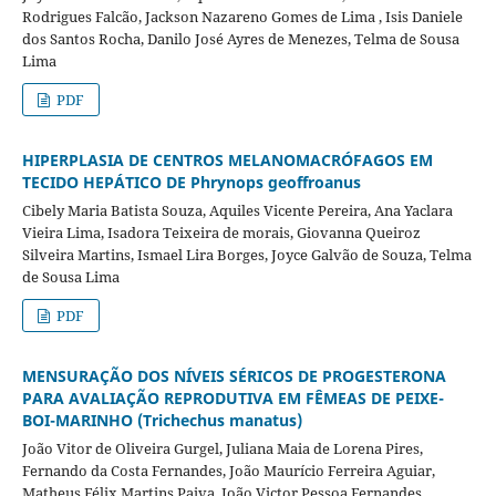
Rodrigues Falcão, Jackson Nazareno Gomes de Lima , Isis Daniele
dos Santos Rocha, Danilo José Ayres de Menezes, Telma de Sousa
Lima
PDF
HIPERPLASIA DE CENTROS MELANOMACRÓFAGOS EM
TECIDO HEPÁTICO DE Phrynops geoffroanus
Cibely Maria Batista Souza, Aquiles Vicente Pereira, Ana Yaclara
Vieira Lima, Isadora Teixeira de morais, Giovanna Queiroz
Silveira Martins, Ismael Lira Borges, Joyce Galvão de Souza, Telma
de Sousa Lima
PDF
MENSURAÇÃO DOS NÍVEIS SÉRICOS DE PROGESTERONA
PARA AVALIAÇÃO REPRODUTIVA EM FÊMEAS DE PEIXE-
BOI-MARINHO (Trichechus manatus)
João Vitor de Oliveira Gurgel, Juliana Maia de Lorena Pires,
Fernando da Costa Fernandes, João Maurício Ferreira Aguiar,
Matheus Félix Martins Paiva, João Victor Pessoa Fernandes,