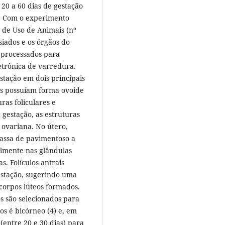
 20 a 60 dias de gestação
a. Com o experimento
 de Uso de Animais (nº
siados e os órgãos do
m processados para
etrônica de varredura.
tação em dois principais
ios possuíam forma ovoide
ras foliculares e
 gestação, as estruturas
e ovariana. No útero,
passa de pavimentoso a
almente nas glândulas
. Folículos antrais
gestação, sugerindo uma
corpos lúteos formados.
os são selecionados para
os é bicórneo (4) e, em
 (entre 20 e 30 dias) para