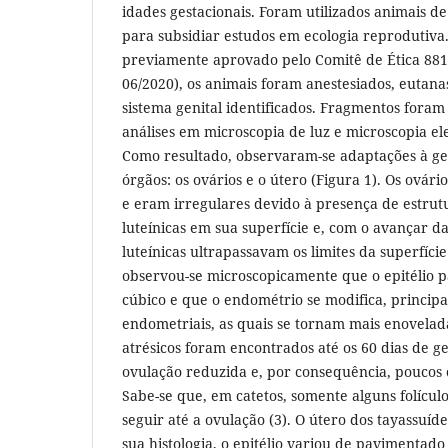
idades gestacionais. Foram utilizados animais de
para subsidiar estudos em ecologia reprodutiv
previamente aprovado pelo Comitê de Ética 881
06/2020), os animais foram anestesiados, eutana
sistema genital identificados. Fragmentos fora
análises em microscopia de luz e microscopia el
Como resultado, observaram-se adaptações à ges
órgãos: os ovários e o útero (Figura 1). Os ovár
e eram irregulares devido à presença de estrutu
luteínicas em sua superfície e, com o avançar da
luteínicas ultrapassavam os limites da superfíci
observou-se microscopicamente que o epitélio 
cúbico e que o endométrio se modifica, princip
endometriais, as quais se tornam mais enoveladas
atrésicos foram encontrados até os 60 dias de 
ovulação reduzida e, por consequência, poucos 
Sabe-se que, em catetos, somente alguns folícul
seguir até a ovulação (3). O útero dos tayassuíde
sua histologia, o epitélio variou de pavimentado