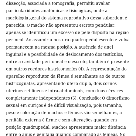
dissecção, associada a tomografia, permitiu avaliar
particularidades anatômicas e fisiológicas, onde a
morfologia geral do sistema reprodutivo dessa subordem é
parecida. O macho não apresentou escroto pendular,
apenas se identificou um excesso de pele disposto na região
perineal. Ao assumir a postura quadrupedal escroto e vulva
permanecem na mesma posição. A ausência de anel
inguinal e a possibilidade de deslocamento dos testículos,
entre a cavidade peritoneal e o escroto, também é presente
em outros roedores histricomorfos (4). A representação do
aparelho reprodutor da fêmea é semelhante ao de outros
histricognatas, apresentando útero duplo, dois cornos
uterinos retilíneos e intra-abdominais, com duas cérvices
completamente independentes (5). Conclusão: O dimorfismo
sexual em ouriços é de difícil visualização, pois tamanho,
peso e coloração de machos e fêmeas são semelhantes, a
genitália externa é firme e sem alterações quando em
posição quadrupedal. Machos apresentam maior distância
entre o ânus e genitália quando comparado às fêmeas. No