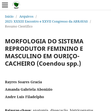
Início
/
Arquivos
/
2025: XXXIII Encontro e XXVII Congresso da ABRAVAS
/
Resumo Cientifico
MORFOLOGIA DO SISTEMA
REPRODUTOR FEMININO E
MASCULINO EM OURIÇO-
CACHEIRO (Coendou spp.)
Rayres Soares Gracia
Amanda Gabriela Abonizio
Andre Luis Filadelpho
Palavras-chave:
anatomia, dissecação, histricognatos