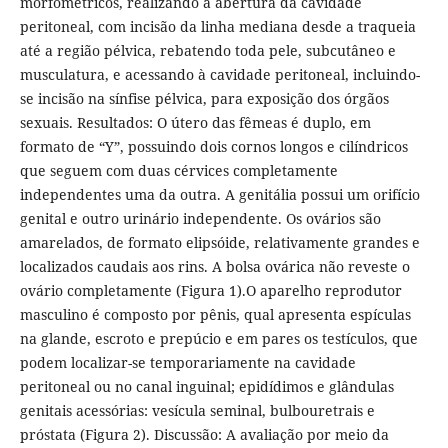
morfométricos, realizando a abertura da cavidade
peritoneal, com incisão da linha mediana desde a traqueia
até a região pélvica, rebatendo toda pele, subcutâneo e
musculatura, e acessando à cavidade peritoneal, incluindo-
se incisão na sínfise pélvica, para exposição dos órgãos
sexuais. Resultados: O útero das fêmeas é duplo, em
formato de “Y”, possuindo dois cornos longos e cilíndricos
que seguem com duas cérvices completamente
independentes uma da outra. A genitália possui um orifício
genital e outro urinário independente. Os ovários são
amarelados, de formato elipsóide, relativamente grandes e
localizados caudais aos rins. A bolsa ovárica não reveste o
ovário completamente (Figura 1).O aparelho reprodutor
masculino é composto por pênis, qual apresenta espículas
na glande, escroto e prepúcio e em pares os testículos, que
podem localizar-se temporariamente na cavidade
peritoneal ou no canal inguinal; epidídimos e glândulas
genitais acessórias: vesícula seminal, bulbouretrais e
próstata (Figura 2). Discussão: A avaliação por meio da