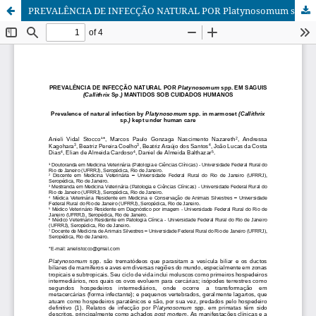
PREVALÊNCIA DE INFECÇÃO NATURAL POR Platynosomum spp. EM SAGUIS (Callithrix Sp.) MANTIDOS SOB CUIDADOS HUMANOS