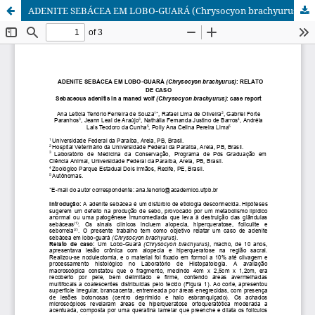
ADENITE SEBÁCEA EM LOBO-GUARÁ (Chrysocyon brachyurus): RELATO DE CASO