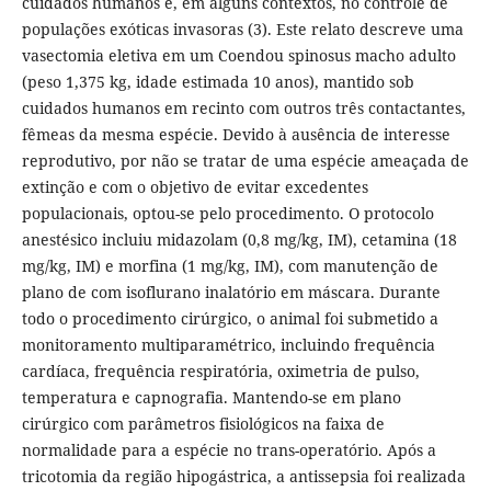
cuidados humanos e, em alguns contextos, no controle de
populações exóticas invasoras (3). Este relato descreve uma
vasectomia eletiva em um Coendou spinosus macho adulto
(peso 1,375 kg, idade estimada 10 anos), mantido sob
cuidados humanos em recinto com outros três contactantes,
fêmeas da mesma espécie. Devido à ausência de interesse
reprodutivo, por não se tratar de uma espécie ameaçada de
extinção e com o objetivo de evitar excedentes
populacionais, optou-se pelo procedimento. O protocolo
anestésico incluiu midazolam (0,8 mg/kg, IM), cetamina (18
mg/kg, IM) e morfina (1 mg/kg, IM), com manutenção de
plano de com isoflurano inalatório em máscara. Durante
todo o procedimento cirúrgico, o animal foi submetido a
monitoramento multiparamétrico, incluindo frequência
cardíaca, frequência respiratória, oximetria de pulso,
temperatura e capnografia. Mantendo-se em plano
cirúrgico com parâmetros fisiológicos na faixa de
normalidade para a espécie no trans-operatório. Após a
tricotomia da região hipogástrica, a antissepsia foi realizada