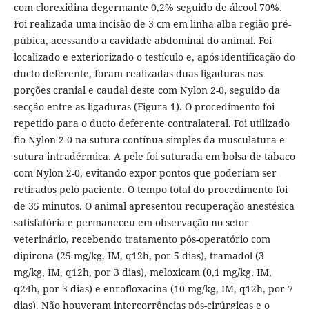
com clorexidina degermante 0,2% seguido de álcool 70%.
Foi realizada uma incisão de 3 cm em linha alba região pré-
púbica, acessando a cavidade abdominal do animal. Foi
localizado e exteriorizado o testículo e, após identificação do
ducto deferente, foram realizadas duas ligaduras nas
porções cranial e caudal deste com Nylon 2-0, seguido da
secção entre as ligaduras (Figura 1). O procedimento foi
repetido para o ducto deferente contralateral. Foi utilizado
fio Nylon 2-0 na sutura contínua simples da musculatura e
sutura intradérmica. A pele foi suturada em bolsa de tabaco
com Nylon 2-0, evitando expor pontos que poderiam ser
retirados pelo paciente. O tempo total do procedimento foi
de 35 minutos. O animal apresentou recuperação anestésica
satisfatória e permaneceu em observação no setor
veterinário, recebendo tratamento pós-operatório com
dipirona (25 mg/kg, IM, q12h, por 5 dias), tramadol (3
mg/kg, IM, q12h, por 3 dias), meloxicam (0,1 mg/kg, IM,
q24h, por 3 dias) e enrofloxacina (10 mg/kg, IM, q12h, por 7
dias). Não houveram intercorrências pós-cirúrgicas e o