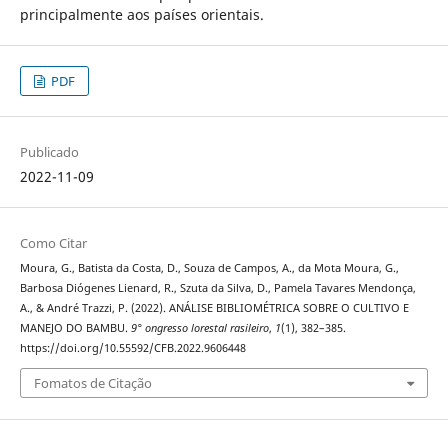
principalmente aos países orientais.
PDF
Publicado
2022-11-09
Como Citar
Moura, G., Batista da Costa, D., Souza de Campos, A., da Mota Moura, G.,
Barbosa Diógenes Lienard, R., Szuta da Silva, D., Pamela Tavares Mendonça,
A., & André Trazzi, P. (2022). ANÁLISE BIBLIOMÉTRICA SOBRE O CULTIVO E
MANEJO DO BAMBU.
9° ongresso lorestal rasileiro
,
1
(1), 382–385.
https://doi.org/10.55592/CFB.2022.9606448
Fomatos de Citação