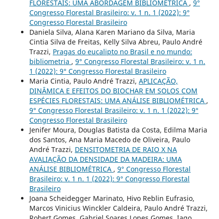
FLORESTAIS: UMA ABORDAGEM BIBLIOMÉTRICA
,
9°
Congresso Florestal Brasileiro: v. 1 n. 1 (2022): 9°
Congresso Florestal Brasileiro
Daniela Silva, Alana Karen Mariano da Silva, Maria
Cintia Silva de Freitas, Kelly Silva Abreu, Paulo André
Trazzi,
Pragas do eucalipto no Brasil e no mundo:
bibliometria
,
9° Congresso Florestal Brasileiro: v. 1 n.
1 (2022): 9° Congresso Florestal Brasileiro
Maria Cintia, Paulo André Trazzi,
APLICAÇÃO,
DINÂMICA E EFEITOS DO BIOCHAR EM SOLOS COM
ESPÉCIES FLORESTAIS: UMA ANÁLISE BIBLIOMÉTRICA
,
9° Congresso Florestal Brasileiro: v. 1 n. 1 (2022): 9°
Congresso Florestal Brasileiro
Jenifer Moura, Douglas Batista da Costa, Edilma Maria
dos Santos, Ana Maria Macedo de Oliveira, Paulo
André Trazzi,
DENSITOMETRIA DE RAIO X NA
AVALIAÇÃO DA DENSIDADE DA MADEIRA: UMA
ANÁLISE BIBLIOMÉTRICA
,
9° Congresso Florestal
Brasileiro: v. 1 n. 1 (2022): 9° Congresso Florestal
Brasileiro
Joana Scheidegger Marinato, Hivo Reblin Eufrasio,
Marcos Vinicius Winckler Caldeira, Paulo André Trazzi,
Robert Gomes, Gabriel Soares Lopes Gomes, Iago