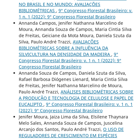
NO BRASIL E NO MUNDO: AVALIAÇÕES
BIBLIOMÉTRICAS
,
9° Congresso Florestal Brasileiro: v.
1 n. 1 (2022): 9° Congresso Florestal Brasileiro
Annanda Campos, Jenifer Nathanna Marcelino de
Moura, Annanda Souza de Campos, Maria Cintia Silva
de Freitas, Geiciane da Mota Moura, Daniela Szuta da
Silva, Paulo André Trazzi,
AVALIAÇÕES
BIBLIOMÉTRICAS SOBRE A INFLUÊNCIA DA
SILVICULTURA NA DENSIDADE DA MADEIRA
,
9°
Congresso Florestal Brasileiro: v. 1 n. 1 (2022): 9°
Congresso Florestal Brasileiro
Annanda Souza de Campos, Daniela Szuta da Silva,
Rafael Barbosa Diógenes Lienard, Maria Cintia Silva
de Freitas, Jenifer Nathanna Marcelino de Moura,
Paulo André Trazzi,
ANÁLISES BIBLIOMÉTRICAS SOBRE
A PRODUÇÃO E TECNOLOGIA DE CELULOSE E PAPEL DE
EUCALIPTO
,
9° Congresso Florestal Brasileiro: v. 1 n. 1
(2022): 9° Congresso Florestal Brasileiro
Jenifer Moura, Jaiza Lima da Silva, Elsilene Thaynara
Melo Sales, Annanda Souza de Campos, Juscelina
Arcanjo dos Santos, Paulo André Trazzi,
O USO DE
REGULADORES DE CRESCIMENTO EM ESPÉCIES