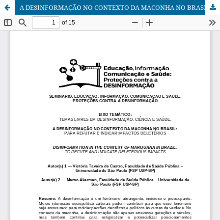
A DESINFORMAÇÃO NO CONTEXTO DA MACONHA NO BRASIL: PARA REFUTAR E INDICAR IMPACTOS DELETÉRIOS