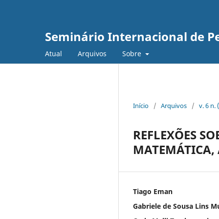
Seminário Internacional de Pe
Atual
Arquivos
Sobre
Início
/
Arquivos
/
v. 6 n.
REFLEXÕES S
MATEMÁTICA, A
Tiago Eman
Gabriele de Sousa Lins Mu