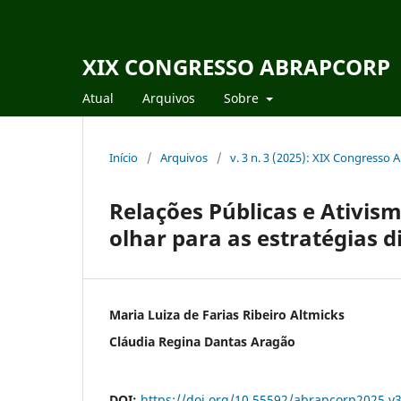
XIX CONGRESSO ABRAPCORP
Atual
Arquivos
Sobre
Início
/
Arquivos
/
v. 3 n. 3 (2025): XIX Congresso
Relações Públicas e Ativism
olhar para as estratégias d
Maria Luiza de Farias Ribeiro Altmicks
Cláudia Regina Dantas Aragão
DOI:
https://doi.org/10.55592/abrapcorp2025.v