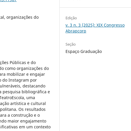
tal, organizações do
Edição
v. 3 n. 3 (2025): XIX Congresso
Abrapcorp
Seção
Espaço Graduação
ções Públicas e do
ando como organizações do
para mobilizar e engajar
so do Instagram por
vulneráveis, destacando
a pesquisa bibliográfica e
 TeatroEscola, uma
ção artística e cultural
politana. Os resultados
ara a construção e o
tindo maior engajamento
ificativas em um contexto