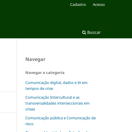
Cadastro
Acesso
Buscar
Navegar
Navegar a categoria
Comunicação digital, dados e IA em
tempos de crise
Comunicação Intercultural e as
transversalidades interseccionais em
crises
Comunicação pública e Comunicação de
risco