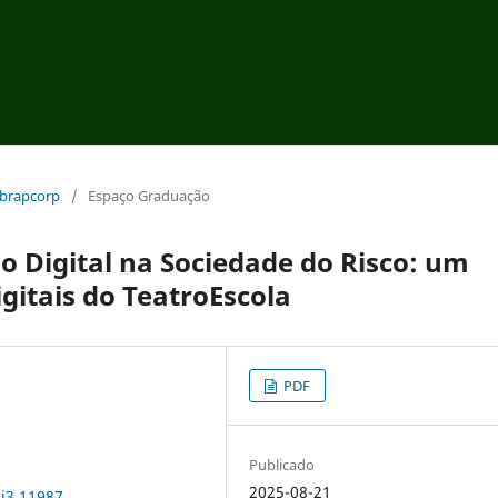
 Abrapcorp
/
Espaço Graduação
o Digital na Sociedade do Risco: um
igitais do TeatroEscola
PDF
Publicado
2025-08-21
3i3.11987