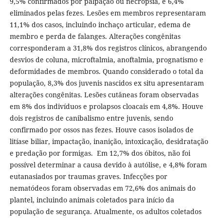
9,5% confirmados por palpação ou necropsia, e 6,4%
eliminados pelas fezes. Lesões em membros representaram
11,1% dos casos, incluindo inchaço articular, edema de
membro e perda de falanges. Alterações congênitas
corresponderam a 31,8% dos registros clínicos, abrangendo
desvios de coluna, microftalmia, anoftalmia, prognatismo e
deformidades de membros. Quando considerado o total da
população, 8,3% dos juvenis nascidos ex situ apresentaram
alterações congênitas. Lesões cutâneas foram observadas
em 8% dos indivíduos e prolapsos cloacais em 4,8%. Houve
dois registros de canibalismo entre juvenis, sendo
confirmado por ossos nas fezes. Houve casos isolados de
litíase biliar, impactação, inanição, intoxicação, desidratação
e predação por formigas. Em 12,7% dos óbitos, não foi
possível determinar a causa devido à autólise, e 4,8% foram
eutanasiados por traumas graves. Infecções por
nematódeos foram observadas em 72,6% dos animais do
plantel, incluindo animais coletados para início da
população de segurança. Atualmente, os adultos coletados