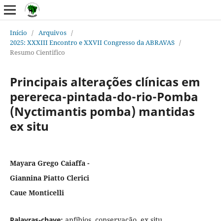
Início
/
Arquivos
/
2025: XXXIII Encontro e XXVII Congresso da ABRAVAS
/
Resumo Cientifico
Principais alterações clínicas em
perereca-pintada-do-rio-Pomba
(Nyctimantis pomba) mantidas
ex situ
Mayara Grego Caiaffa -
Giannina Piatto Clerici
Caue Monticelli
Palavras-chave:
anfíbios, conservação, ex situ