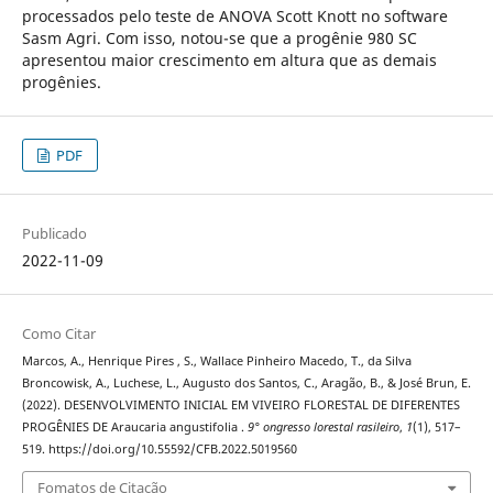
processados pelo teste de ANOVA Scott Knott no software
Sasm Agri. Com isso, notou-se que a progênie 980 SC
apresentou maior crescimento em altura que as demais
progênies.
PDF
Publicado
2022-11-09
Como Citar
Marcos, A., Henrique Pires , S., Wallace Pinheiro Macedo, T., da Silva
Broncowisk, A., Luchese, L., Augusto dos Santos, C., Aragão, B., & José Brun, E.
(2022). DESENVOLVIMENTO INICIAL EM VIVEIRO FLORESTAL DE DIFERENTES
PROGÊNIES DE Araucaria angustifolia .
9° ongresso lorestal rasileiro
,
1
(1), 517–
519. https://doi.org/10.55592/CFB.2022.5019560
Fomatos de Citação