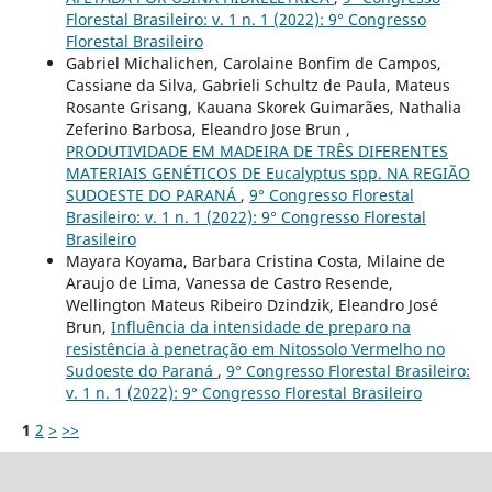
Florestal Brasileiro: v. 1 n. 1 (2022): 9° Congresso
Florestal Brasileiro
Gabriel Michalichen, Carolaine Bonfim de Campos,
Cassiane da Silva, Gabrieli Schultz de Paula, Mateus
Rosante Grisang, Kauana Skorek Guimarães, Nathalia
Zeferino Barbosa, Eleandro Jose Brun ,
PRODUTIVIDADE EM MADEIRA DE TRÊS DIFERENTES
MATERIAIS GENÉTICOS DE Eucalyptus spp. NA REGIÃO
SUDOESTE DO PARANÁ
,
9° Congresso Florestal
Brasileiro: v. 1 n. 1 (2022): 9° Congresso Florestal
Brasileiro
Mayara Koyama, Barbara Cristina Costa, Milaine de
Araujo de Lima, Vanessa de Castro Resende,
Wellington Mateus Ribeiro Dzindzik, Eleandro José
Brun,
Influência da intensidade de preparo na
resistência à penetração em Nitossolo Vermelho no
Sudoeste do Paraná
,
9° Congresso Florestal Brasileiro:
v. 1 n. 1 (2022): 9° Congresso Florestal Brasileiro
1
2
>
>>