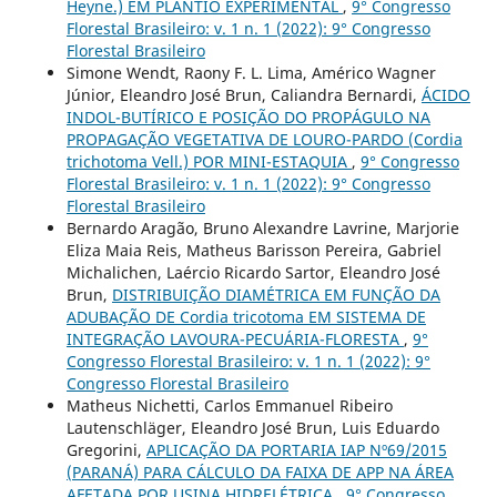
Heyne.) EM PLANTIO EXPERIMENTAL
,
9° Congresso
Florestal Brasileiro: v. 1 n. 1 (2022): 9° Congresso
Florestal Brasileiro
Simone Wendt, Raony F. L. Lima, Américo Wagner
Júnior, Eleandro José Brun, Caliandra Bernardi,
ÁCIDO
INDOL-BUTÍRICO E POSIÇÃO DO PROPÁGULO NA
PROPAGAÇÃO VEGETATIVA DE LOURO-PARDO (Cordia
trichotoma Vell.) POR MINI-ESTAQUIA
,
9° Congresso
Florestal Brasileiro: v. 1 n. 1 (2022): 9° Congresso
Florestal Brasileiro
Bernardo Aragão, Bruno Alexandre Lavrine, Marjorie
Eliza Maia Reis, Matheus Barisson Pereira, Gabriel
Michalichen, Laércio Ricardo Sartor, Eleandro José
Brun,
DISTRIBUIÇÃO DIAMÉTRICA EM FUNÇÃO DA
ADUBAÇÃO DE Cordia tricotoma EM SISTEMA DE
INTEGRAÇÃO LAVOURA-PECUÁRIA-FLORESTA
,
9°
Congresso Florestal Brasileiro: v. 1 n. 1 (2022): 9°
Congresso Florestal Brasileiro
Matheus Nichetti, Carlos Emmanuel Ribeiro
Lautenschläger, Eleandro José Brun, Luis Eduardo
Gregorini,
APLICAÇÃO DA PORTARIA IAP Nº69/2015
(PARANÁ) PARA CÁLCULO DA FAIXA DE APP NA ÁREA
AFETADA POR USINA HIDRELÉTRICA
,
9° Congresso