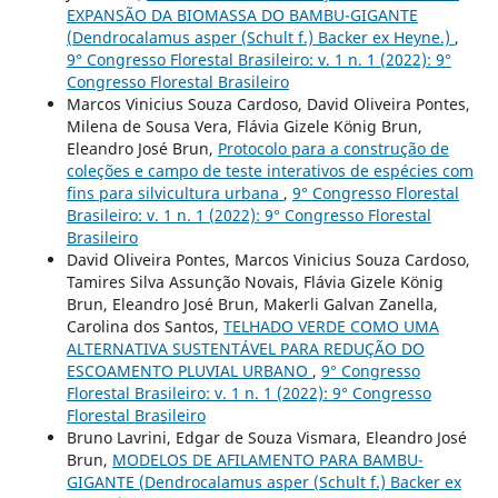
EXPANSÃO DA BIOMASSA DO BAMBU-GIGANTE
(Dendrocalamus asper (Schult f.) Backer ex Heyne.)
,
9° Congresso Florestal Brasileiro: v. 1 n. 1 (2022): 9°
Congresso Florestal Brasileiro
Marcos Vinicius Souza Cardoso, David Oliveira Pontes,
Milena de Sousa Vera, Flávia Gizele König Brun,
Eleandro José Brun,
Protocolo para a construção de
coleções e campo de teste interativos de espécies com
fins para silvicultura urbana
,
9° Congresso Florestal
Brasileiro: v. 1 n. 1 (2022): 9° Congresso Florestal
Brasileiro
David Oliveira Pontes, Marcos Vinicius Souza Cardoso,
Tamires Silva Assunção Novais, Flávia Gizele König
Brun, Eleandro José Brun, Makerli Galvan Zanella,
Carolina dos Santos,
TELHADO VERDE COMO UMA
ALTERNATIVA SUSTENTÁVEL PARA REDUÇÃO DO
ESCOAMENTO PLUVIAL URBANO
,
9° Congresso
Florestal Brasileiro: v. 1 n. 1 (2022): 9° Congresso
Florestal Brasileiro
Bruno Lavrini, Edgar de Souza Vismara, Eleandro José
Brun,
MODELOS DE AFILAMENTO PARA BAMBU-
GIGANTE (Dendrocalamus asper (Schult f.) Backer ex