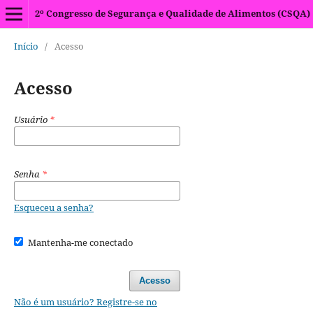
2º Congresso de Segurança e Qualidade de Alimentos (CSQA)
Início
/
Acesso
Acesso
Usuário
*
Senha
*
Esqueceu a senha?
Mantenha-me conectado
Acesso
Não é um usuário? Registre-se no