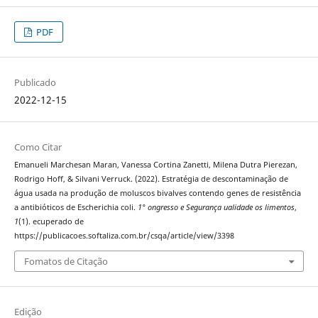
PDF
Publicado
2022-12-15
Como Citar
Emanueli Marchesan Maran, Vanessa Cortina Zanetti, Milena Dutra Pierezan,
Rodrigo Hoff, & Silvani Verruck. (2022). Estratégia de descontaminação de
água usada na produção de moluscos bivalves contendo genes de resistência
a antibióticos de Escherichia coli.
1° ongresso e Segurança ualidade os limentos
,
1
(1). ecuperado de
https://publicacoes.softaliza.com.br/csqa/article/view/3398
Fomatos de Citação
Edição