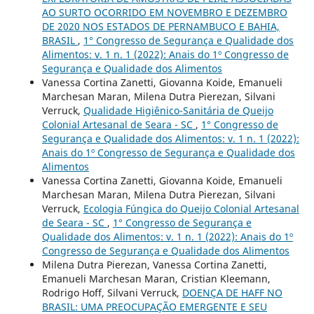
AO SURTO OCORRIDO EM NOVEMBRO E DEZEMBRO
DE 2020 NOS ESTADOS DE PERNAMBUCO E BAHIA,
BRASIL
,
1° Congresso de Segurança e Qualidade dos
Alimentos: v. 1 n. 1 (2022): Anais do 1º Congresso de
Segurança e Qualidade dos Alimentos
Vanessa Cortina Zanetti, Giovanna Koide, Emanueli
Marchesan Maran, Milena Dutra Pierezan, Silvani
Verruck,
Qualidade Higiênico-Sanitária de Queijo
Colonial Artesanal de Seara - SC
,
1° Congresso de
Segurança e Qualidade dos Alimentos: v. 1 n. 1 (2022):
Anais do 1º Congresso de Segurança e Qualidade dos
Alimentos
Vanessa Cortina Zanetti, Giovanna Koide, Emanueli
Marchesan Maran, Milena Dutra Pierezan, Silvani
Verruck,
Ecologia Fúngica do Queijo Colonial Artesanal
de Seara - SC
,
1° Congresso de Segurança e
Qualidade dos Alimentos: v. 1 n. 1 (2022): Anais do 1º
Congresso de Segurança e Qualidade dos Alimentos
Milena Dutra Pierezan, Vanessa Cortina Zanetti,
Emanueli Marchesan Maran, Cristian Kleemann,
Rodrigo Hoff, Silvani Verruck,
DOENÇA DE HAFF NO
BRASIL: UMA PREOCUPAÇÃO EMERGENTE E SEU