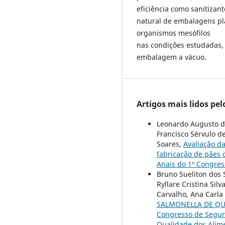
eficiência como sanitizant
natural de embalagens plá
organismos mesófilos
nas condições estudadas, 
embalagem a vácuo.
Artigos mais lidos pe
Leonardo Augusto da 
Francisco Sérvulo d
Soares,
Avaliação da
fabricação de pãe
Anais do 1º Congre
Bruno Sueliton dos 
Ryllare Cristina Sil
Carvalho, Ana Carla
SALMONELLA DE QU
Congresso de Segura
Qualidade dos Alim