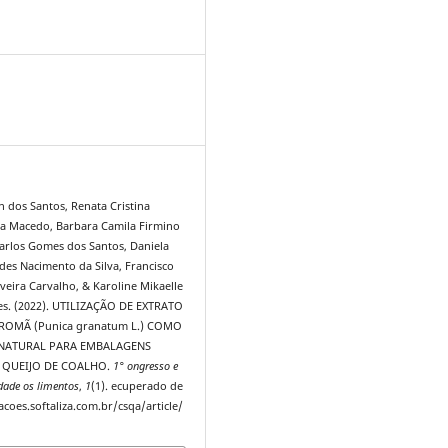
6
n dos Santos, Renata Cristina
va Macedo, Barbara Camila Firmino
Karlos Gomes dos Santos, Daniela
des Nacimento da Silva, Francisco
veira Carvalho, & Karoline Mikaelle
es. (2022). UTILIZAÇÃO DE EXTRATO
ROMÃ (Punica granatum L.) COMO
 NATURAL PARA EMBALAGENS
E QUEIJO DE COALHO.
1° ongresso e
dade os limentos
,
1
(1). ecuperado de
acoes.softaliza.com.br/csqa/article/