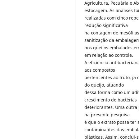
Agricultura, Pecuária e A
estocagem. As análises f
realizadas com cinco repet
redução significativa
na contagem de mesófilas 
sanitização da embalagem
nos queijos embalados em
em relação ao controle.
A eficiência antibacterian
aos compostos
pertencentes ao fruto, já 
do queijo, atuando
dessa forma como um aditi
crescimento de bactérias
deteriorantes. Uma outra 
na presente pesquisa,
é que o extrato possa ter
contaminantes das emba
plásticas. Assim, conclui