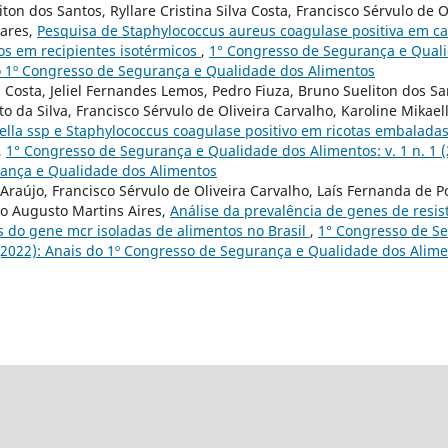
on dos Santos, Ryllare Cristina Silva Costa, Francisco Sérvulo de O
oares,
Pesquisa de Staphylococcus aureus coagulase positiva em c
dos em recipientes isotérmicos
,
1° Congresso de Segurança e Quali
do 1º Congresso de Segurança e Qualidade dos Alimentos
va Costa, Jeliel Fernandes Lemos, Pedro Fiuza, Bruno Sueliton dos S
da Silva, Francisco Sérvulo de Oliveira Carvalho, Karoline Mikaell
lla ssp e Staphylococcus coagulase positivo em ricotas embaladas
,
1° Congresso de Segurança e Qualidade dos Alimentos: v. 1 n. 1 (
ança e Qualidade dos Alimentos
a Araújo, Francisco Sérvulo de Oliveira Carvalho, Laís Fernanda de 
o Augusto Martins Aires,
Análise da prevalência de genes de res
s do gene mcr isoladas de alimentos no Brasil
,
1° Congresso de S
1 (2022): Anais do 1º Congresso de Segurança e Qualidade dos Alim