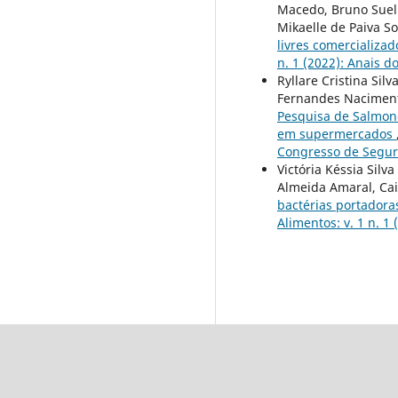
Macedo, Bruno Suelit
Mikaelle de Paiva S
livres comercializa
n. 1 (2022): Anais 
Ryllare Cristina Sil
Fernandes Nacimento 
Pesquisa de Salmone
em supermercados
Congresso de Segur
Victória Késsia Silv
Almeida Amaral, Cai
bactérias portadora
Alimentos: v. 1 n. 