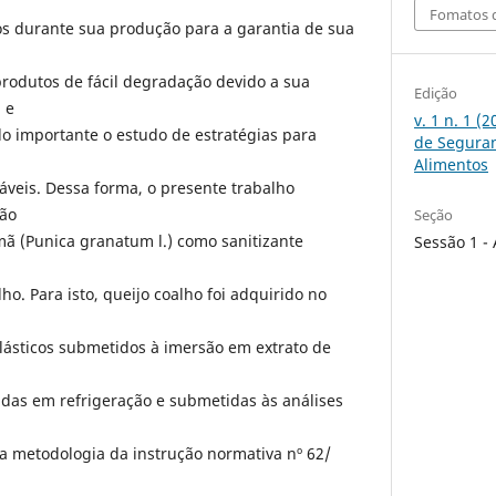
Fomatos d
s durante sua produção para a garantia de sua
rodutos de fácil degradação devido a sua
Edição
 e
v. 1 n. 1 (
o importante o estudo de estratégias para
de Seguran
Alimentos
veis. Dessa forma, o presente trabalho
ção
Seção
mã (Punica granatum l.) como sanitizante
Sessão 1 -
lho. Para isto, queijo coalho foi adquirido no
ásticos submetidos à imersão em extrato de
as em refrigeração e submetidas às análises
a metodologia da instrução normativa nº 62/