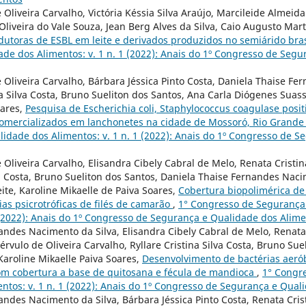
 Oliveira Carvalho, Victória Késsia Silva Araújo, Marcileide Almeid
Oliveira do Vale Souza, Jean Berg Alves da Silva, Caio Augusto Mart
dutoras de ESBL em leite e derivados produzidos no semiárido bra
de dos Alimentos: v. 1 n. 1 (2022): Anais do 1º Congresso de Seg
e Oliveira Carvalho, Bárbara Jéssica Pinto Costa, Daniela Thaise F
ina Silva Costa, Bruno Sueliton dos Santos, Ana Carla Diógenes Suas
oares,
Pesquisa de Escherichia coli, Staphylococcus coagulase posit
comercializados em lanchonetes na cidade de Mossoró, Rio Grande
idade dos Alimentos: v. 1 n. 1 (2022): Anais do 1º Congresso de 
 Oliveira Carvalho, Elisandra Cibely Cabral de Melo, Renata Cristi
va Costa, Bruno Sueliton dos Santos, Daniela Thaise Fernandes Naci
ite, Karoline Mikaelle de Paiva Soares,
Cobertura biopolimérica de
as psicrotróficas de filés de camarão
,
1° Congresso de Segurança
1 (2022): Anais do 1º Congresso de Segurança e Qualidade dos Alim
andes Nacimento da Silva, Elisandra Cibely Cabral de Melo, Renata 
rvulo de Oliveira Carvalho, Ryllare Cristina Silva Costa, Bruno Sue
 Karoline Mikaelle Paiva Soares,
Desenvolvimento de bactérias aerób
com cobertura a base de quitosana e fécula de mandioca
,
1° Congr
ntos: v. 1 n. 1 (2022): Anais do 1º Congresso de Segurança e Qual
andes Nacimento da Silva, Bárbara Jéssica Pinto Costa, Renata Cris