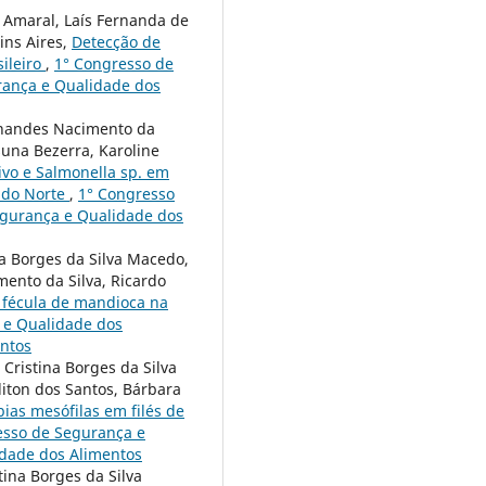
a Amaral, Laís Fernanda de
ins Aires,
Detecção de
sileiro
,
1° Congresso de
urança e Qualidade dos
ernandes Nacimento da
suna Bezerra, Karoline
ivo e Salmonella sp. em
 do Norte
,
1° Congresso
Segurança e Qualidade dos
na Borges da Silva Macedo,
mento da Silva, Ricardo
 fécula de mandioca na
 e Qualidade dos
entos
Cristina Borges da Silva
liton dos Santos, Bárbara
ias mesófilas em filés de
esso de Segurança e
idade dos Alimentos
tina Borges da Silva