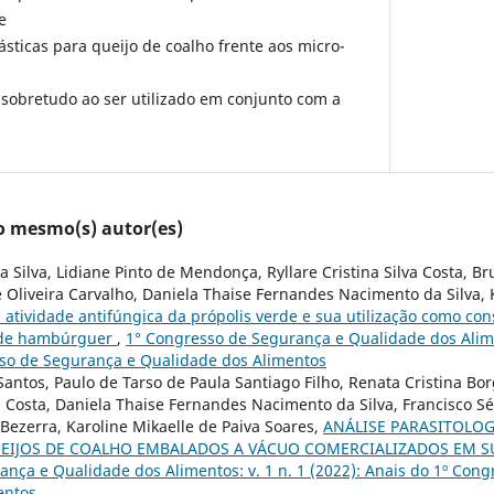
e
sticas para queijo de coalho frente aos micro-
sobretudo ao ser utilizado em conjunto com a
lo mesmo(s) autor(es)
Silva, Lidiane Pinto de Mendonça, Ryllare Cristina Silva Costa, Br
e Oliveira Carvalho, Daniela Thaise Fernandes Nacimento da Silva, 
 atividade antifúngica da própolis verde e sua utilização como co
s de hambúrguer
,
1° Congresso de Segurança e Qualidade dos Alimen
sso de Segurança e Qualidade dos Alimentos
Santos, Paulo de Tarso de Paula Santiago Filho, Renata Cristina Bo
va Costa, Daniela Thaise Fernandes Nacimento da Silva, Francisco Sé
 Bezerra, Karoline Mikaelle de Paiva Soares,
ANÁLISE PARASITOLOG
EIJOS DE COALHO EMBALADOS A VÁCUO COMERCIALIZADOS EM
nça e Qualidade dos Alimentos: v. 1 n. 1 (2022): Anais do 1º Con
entos