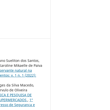
uno Sueliton dos Santos,
Karoline Mikaelle de Paiva
nservante natural na
tos: v. 1 n. 1 (2022):
rges da Silva Macedo,
rvulo de Oliveira
ICA E PESQUISA DE
 SUPERMERCADOS
,
1°
gresso de Segurança e