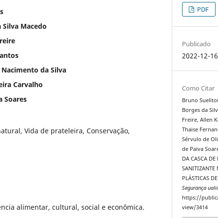
PDF
s
a Silva Macedo
reire
Publicado
Santos
2022-12-1
 Nacimento da Silva
eira Carvalho
Como Citar
a Soares
Bruno Suelito
Borges da Sil
Freire, Allen 
atural, Vida de prateleira, Conservação,
Thaise Fernan
Sérvulo de Oli
de Paiva Soar
DA CASCA DE 
SANITIZANTE
PLÁSTICAS D
Segurança uali
https://public
ncia alimentar, cultural, social e econômica.
view/3414