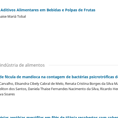
 Aditivos Alimentares em Bebidas e Polpas de Frutas
haise Mariá Tobal
 indústria de alimentos
de fécula de mandioca na contagem de bactérias psicrotróficas d
Carvalho, Elisandra Cibely Cabral de Melo, Renata Cristina Borges da Silva M
ueliton dos Santos, Daniela Thaise Fernandes Nacimento da Silva, Ricardo H
iva Soares
rias aeróbias mesófilas em filés de tilápia recobertos com cobe