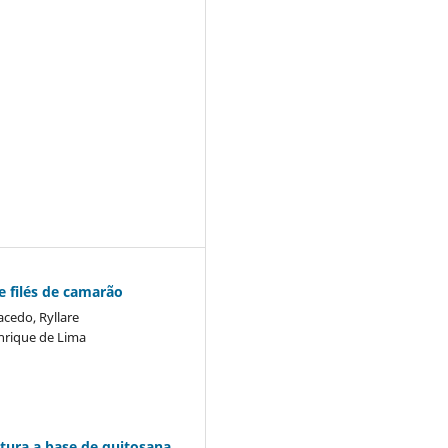
e filés de camarão
acedo, Ryllare
enrique de Lima
rtura a base de quitosana