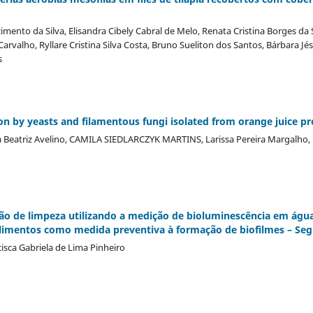
mento da Silva, Elisandra Cibely Cabral de Melo, Renata Cristina Borges da 
Carvalho, Ryllare Cristina Silva Costa, Bruno Sueliton dos Santos, Bárbara Jés
s
on by yeasts and filamentous fungi isolated from orange juice pr
 Beatriz Avelino, CAMILA SIEDLARCZYK MARTINS, Larissa Pereira Margalho, Li
o de limpeza utilizando a medição de bioluminescência em água 
 alimentos como medida preventiva à formação de biofilmes – S
cisca Gabriela de Lima Pinheiro