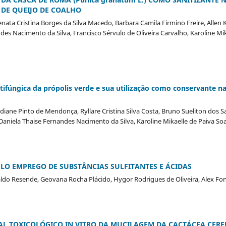
 DE QUEIJO DE COALHO
nata Cristina Borges da Silva Macedo, Barbara Camila Firmino Freire, Allen
des Nacimento da Silva, Francisco Sérvulo de Oliveira Carvalho, Karoline Mik
tifúngica da própolis verde e sua utilização como conservante na
diane Pinto de Mendonça, Ryllare Cristina Silva Costa, Bruno Sueliton dos S
 Daniela Thaise Fernandes Nacimento da Silva, Karoline Mikaelle de Paiva So
ELO EMPREGO DE SUBSTÂNCIAS SULFITANTES E ÁCIDAS
valdo Resende, Geovana Rocha Plácido, Hygor Rodrigues de Oliveira, Alex Fo
AL TOXICOLÓGICO IN VITRO DA MUCILAGEM DA CACTÁCEA CER