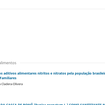
 alimentos
s aditivos alimentares nitritos e nitratos pela população brasile
Familiares
 Cladera-Olivera
 DA CASCA DE ROMÃ (Punica granatum L.) COMO SANITIZANTE