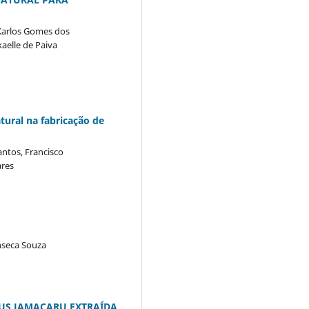
 Karlos Gomes dos
aelle de Paiva
tural na fabricação de
antos, Francisco
ares
nseca Souza
EUS JAMACARU EXTRAÍDA