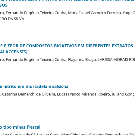
SOS
ro, Fernando Eugênio Teixeira Cunha, Maria Izabel Carneiro Ferreira, Yago O
IRO DA SILVA
E E TEOR DE COMPOSTOS BIOATIVOS EM DIFERENTES EXTRATO
ALACCENSIS)
iro, Fernando Eugênio Teixeira Cunha, Flayanna Braga, LARISSA MORAIS RI
e nitrito em mortadela e salsicha
i, Catarina Demarchi de Oliveira, Lucas Franco Miranda Ribeiro, Juliano Gonça
o tipo minas frescal
i, Ana Carolina de Sá, Layara Chuvukian Chinaque, Catarina Demarchi de Oliv